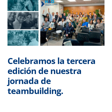
imagen
más
grande
Celebramos la tercera
edición de nuestra
jornada de
teambuilding.